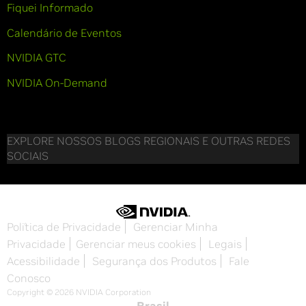
Fiquei Informado
Calendário de Eventos
NVIDIA GTC
NVIDIA On-Demand
EXPLORE NOSSOS BLOGS REGIONAIS E OUTRAS REDES
SOCIAIS
Política de Privacidade
Gerenciar Minha
Privacidade
Gerenciar meus cookies
Legais
Acessibilidade
Segurança dos Produtos
Fale
Conosco
Copyright © 2026 NVIDIA Corporation