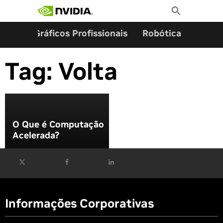
Pesquisar por:
Skip
Toggle
to
Search
content
ming
Gráficos Profissionais
Robótica
Start
Tag:
Volta
O Que é Computação
Acelerada?
Informações Corporativas