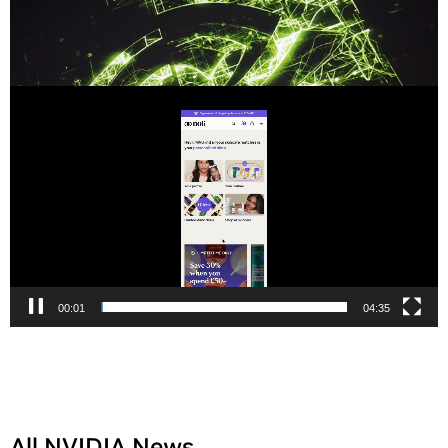
Tocador
de
vídeo
00:02
04:35
All NVIDIA News