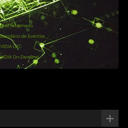
log da NVIDIA
ebinars
iquei Informado
alendário de Eventos
VIDIA GTC
VIDIA On-Demand