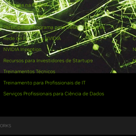
Carreiras na NVIDIA
B
Para Desenvolvedores
W
Participe do Programa para Desenvolvedores
F
Rede de Parceiros NVIDIA
C
NVIDIA Inception
N
Recursos para Investidores de Startups
N
Treinamentos Técnicos
Treinamento para Profissionais de IT
Serviços Profissionais para Ciência de Dados
WORKS