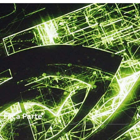
Faça Parte
Fóruns
S