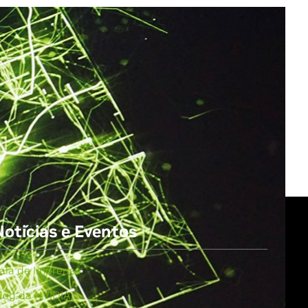
All NVIDIA News
Notícias e Eventos
ala de Imprensa
log da NVIDIA