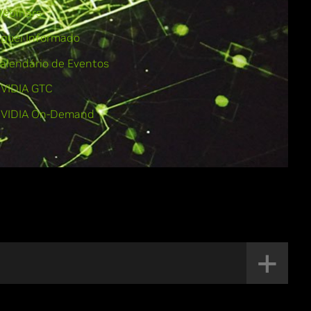
ebinars
iquei Informado
alendário de Eventos
VIDIA GTC
VIDIA On-Demand