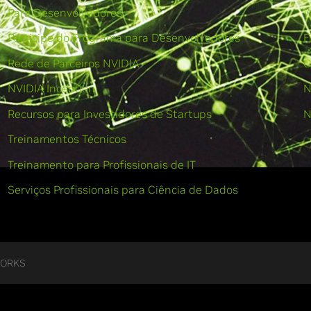
Para Desenvolvedores
W
Participe do Programa para Desenvolvedores
F
Rede de Parceiros NVIDIA
C
NVIDIA Inception
N
Recursos para Investidores de Startups
N
Treinamentos Técnicos
Treinamento para Profissionais de IT
Serviços Profissionais para Ciência de Dados
WORKS