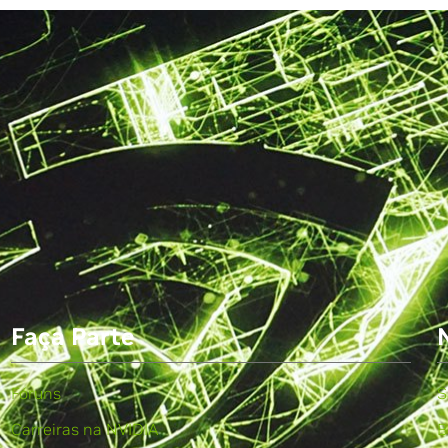
Faça Parte
Fóruns
S
Carreiras na NVIDIA
B