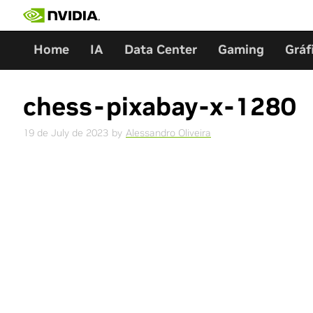
Skip
to
content
Home
IA
Data Center
Gaming
Gráf
chess-pixabay-x-1280
19 de July de 2023
by
Alessandro Oliveira