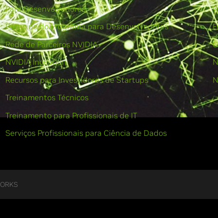
Para Desenvolvedores
W
Participe do Programa para Desenvolvedores
F
Rede de Parceiros NVIDIA
C
NVIDIA Inception
N
Recursos para Investidores de Startups
N
Treinamentos Técnicos
Treinamento para Profissionais de IT
Serviços Profissionais para Ciência de Dados
WORKS