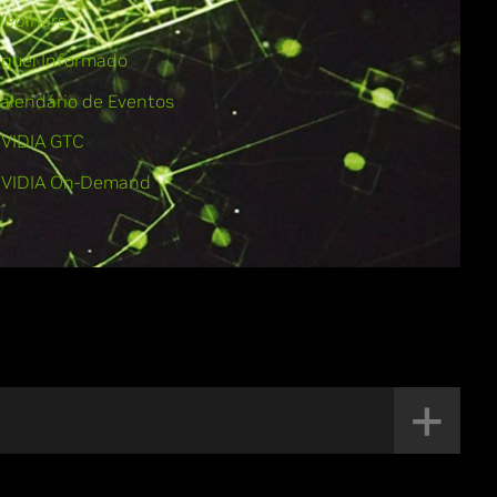
ebinars
iquei Informado
alendário de Eventos
VIDIA GTC
VIDIA On-Demand