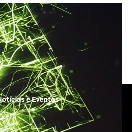
All NVIDIA News
Notícias e Eventos
ala de Imprensa
log da NVIDIA