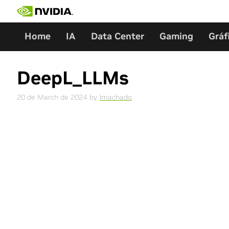
Skip
to
content
Home
IA
Data Center
Gaming
Gráf
DeepL_LLMs
20 de March de 2024
by
lmachado