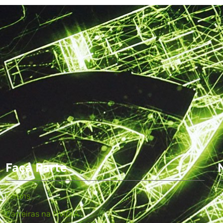
Faça Parte
Fóruns
S
Carreiras na NVIDIA
B