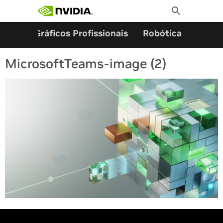
Pesquisar por:
Skip
Toggle
to
Search
content
ming
Gráficos Profissionais
Robótica
Start
MicrosoftTeams-image (2)