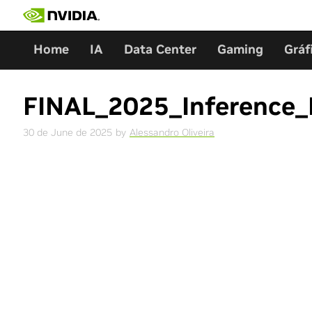
Skip
to
content
Home
IA
Data Center
Gaming
Gráf
FINAL_2025_Inference_
30 de June de 2025
by
Alessandro Oliveira