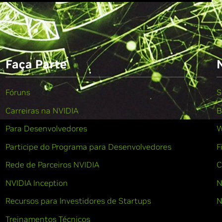
Faça Parte
Fóruns
S
Carreiras na NVIDIA
B
Para Desenvolvedores
W
Participe do Programa para Desenvolvedores
F
Rede de Parceiros NVIDIA
C
NVIDIA Inception
N
Recursos para Investidores de Startups
N
Treinamentos Técnicos