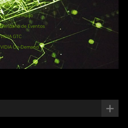
ebinars
iquei Informado
alendário de Eventos
VIDIA GTC
VIDIA On-Demand