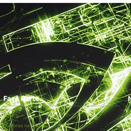
Faça Parte
Fóruns
S
Carreiras na NVIDIA
B