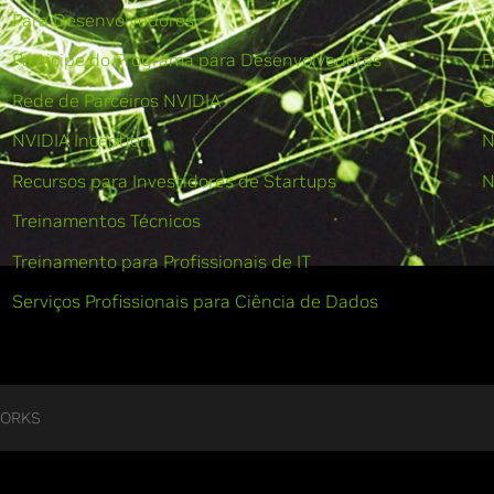
Para Desenvolvedores
W
Participe do Programa para Desenvolvedores
F
Rede de Parceiros NVIDIA
C
NVIDIA Inception
N
Recursos para Investidores de Startups
N
Treinamentos Técnicos
Treinamento para Profissionais de IT
Serviços Profissionais para Ciência de Dados
WORKS