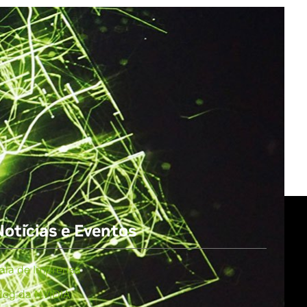
All NVIDIA News
Notícias e Eventos
ala de Imprensa
log da NVIDIA