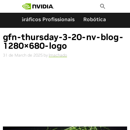
Search for:
Skip
Toggle
to
Search
content
ming
Gráficos Profissionais
Robótica
Start
gfn-thursday-3-20-nv-blog-
1280×680-logo
31 de March de 2025
by
lmachado