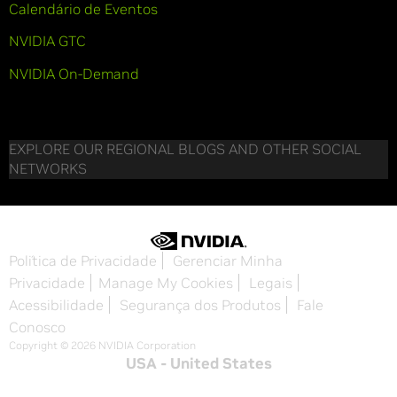
Calendário de Eventos
NVIDIA GTC
NVIDIA On-Demand
EXPLORE OUR REGIONAL BLOGS AND OTHER SOCIAL
NETWORKS
Política de Privacidade
Gerenciar Minha
Privacidade
Manage My Cookies
Legais
Acessibilidade
Segurança dos Produtos
Fale
Conosco
Copyright © 2026 NVIDIA Corporation
USA - United States