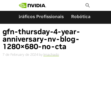
Search for:
Skip
Toggle
to
Search
content
ming
Gráficos Profissionais
Robótica
Start
gfn-thursday-4-year-
anniversary-nv-blog-
1280×680-no-cta
7 de February de 2024
by
lmachado