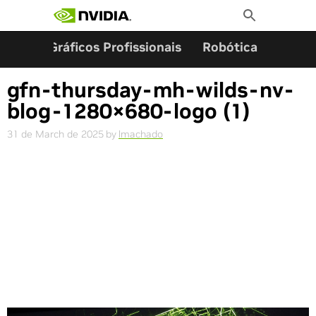
Search for:
Skip
Toggle
to
Search
content
ming
Gráficos Profissionais
Robótica
Start
gfn-thursday-mh-wilds-nv-
blog-1280×680-logo (1)
31 de March de 2025
by
lmachado