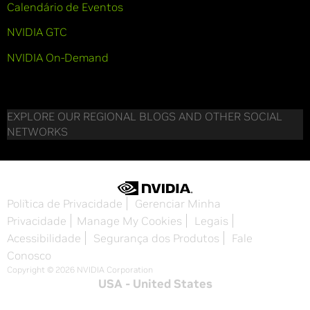
Calendário de Eventos
NVIDIA GTC
NVIDIA On-Demand
EXPLORE OUR REGIONAL BLOGS AND OTHER SOCIAL
NETWORKS
Política de Privacidade
Gerenciar Minha
Privacidade
Manage My Cookies
Legais
Acessibilidade
Segurança dos Produtos
Fale
Conosco
Copyright © 2026 NVIDIA Corporation
USA - United States