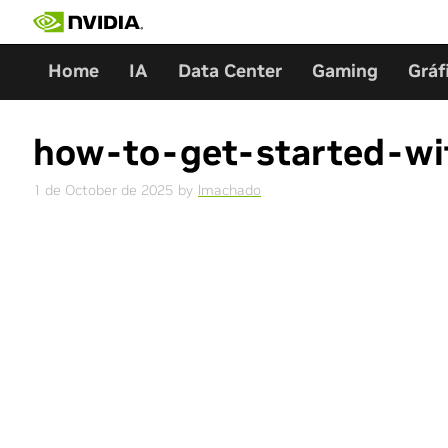
Skip
to
content
Home
IA
Data Center
Gaming
Gráf
how-to-get-started-wi
1 de October de 2025
by
lmachado