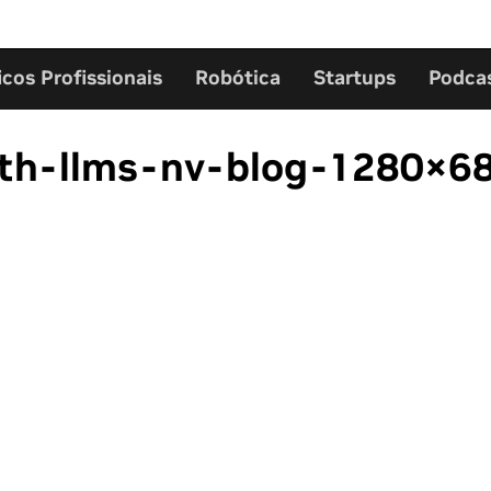
icos Profissionais
Robótica
Startups
Podca
th-llms-nv-blog-1280×6