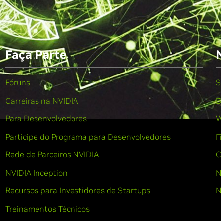
Faça Parte
Fóruns
S
Carreiras na NVIDIA
B
Para Desenvolvedores
W
Participe do Programa para Desenvolvedores
F
Rede de Parceiros NVIDIA
C
NVIDIA Inception
N
Recursos para Investidores de Startups
N
Treinamentos Técnicos