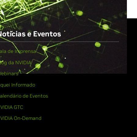
Notícias e Eventos
ala de Imprensa
log da NVIDIA
ebinars
iquei Informado
alendário de Eventos
VIDIA GTC
VIDIA On-Demand