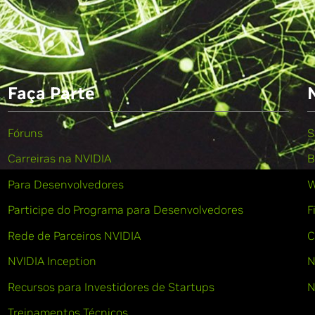
Faça Parte
Fóruns
S
Carreiras na NVIDIA
B
Para Desenvolvedores
W
Participe do Programa para Desenvolvedores
F
Rede de Parceiros NVIDIA
C
NVIDIA Inception
N
Recursos para Investidores de Startups
N
Treinamentos Técnicos