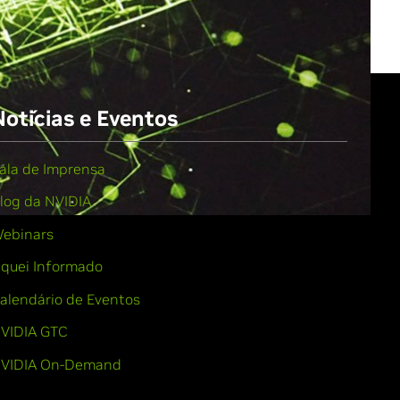
Notícias e Eventos
ala de Imprensa
log da NVIDIA
ebinars
iquei Informado
alendário de Eventos
VIDIA GTC
VIDIA On-Demand