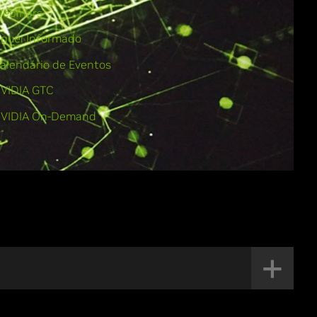
ebinars
iquei Informado
alendário de Eventos
VIDIA GTC
VIDIA On-Demand