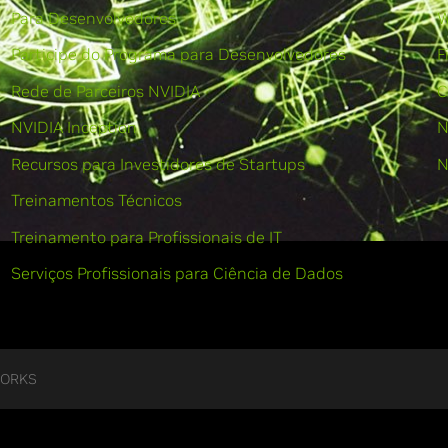
Para Desenvolvedores
W
Participe do Programa para Desenvolvedores
F
Rede de Parceiros NVIDIA
C
NVIDIA Inception
N
Recursos para Investidores de Startups
N
Treinamentos Técnicos
Treinamento para Profissionais de IT
Serviços Profissionais para Ciência de Dados
WORKS