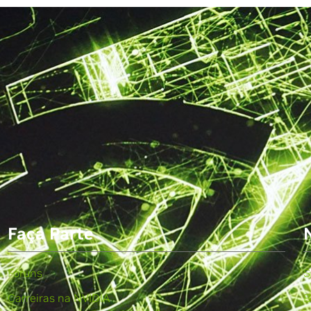
Faça Parte
Fóruns
S
Carreiras na NVIDIA
B