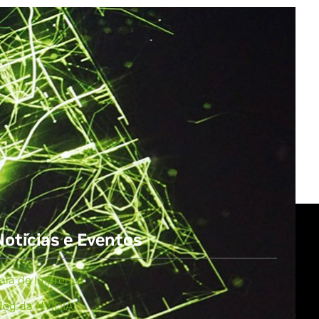
All NVIDIA News
Notícias e Eventos
ala de Imprensa
log da NVIDIA