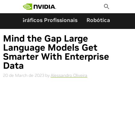
Search for:
Skip
Toggle
to
Search
content
ming
Gráficos Profissionais
Robótica
Start
Mind the Gap Large
Language Models Get
Smarter With Enterprise
Data
20 de March de 2023
by
Alessandro Oliveira