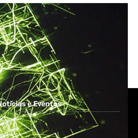
All NVIDIA News
Notícias e Eventos
ala de Imprensa
log da NVIDIA