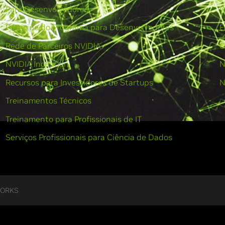
Para Desenvolvedores
W
Participe do Programa para Desenvolvedores
F
Rede de Parceiros NVIDIA
C
NVIDIA Inception
N
Recursos para Investidores de Startups
N
Treinamentos Técnicos
Treinamento para Profissionais de IT
Serviços Profissionais para Ciência de Dados
WORKS