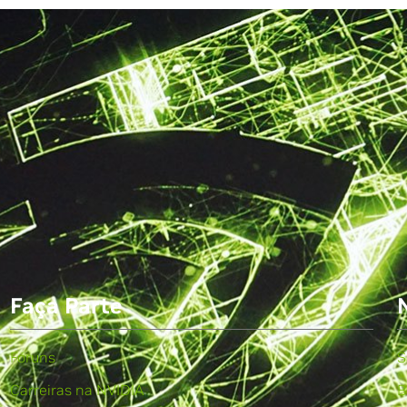
Faça Parte
Fóruns
S
Carreiras na NVIDIA
B