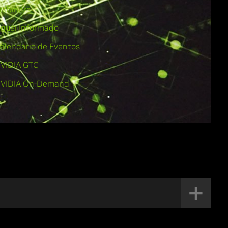
ebinars
iquei Informado
alendário de Eventos
VIDIA GTC
VIDIA On-Demand