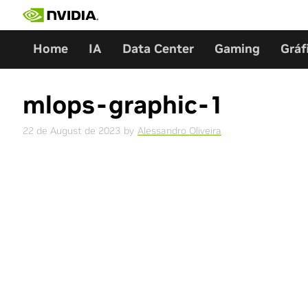
Skip
to
content
Home
IA
Data Center
Gaming
Gráf
mlops-graphic-1
22 de August de 2023
by
Alessandro Oliveira