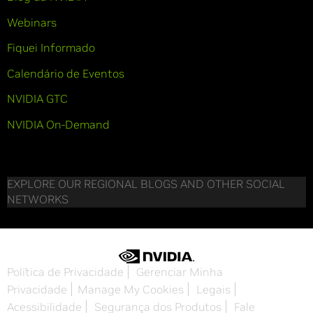
Webinars
Fiquei Informado
Calendário de Eventos
NVIDIA GTC
NVIDIA On-Demand
EXPLORE OUR REGIONAL BLOGS AND OTHER SOCIAL
NETWORKS
Política de Privacidade
Gerenciar Minha
Privacidade
Manage My Cookies
Legais
Acessibilidade
Segurança dos Produtos
Fale