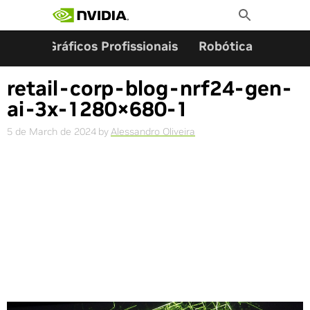
Search for:
Skip
Toggle
to
Search
content
ming
Gráficos Profissionais
Robótica
Start
retail-corp-blog-nrf24-gen-
ai-3x-1280×680-1
5 de March de 2024
by
Alessandro Oliveira