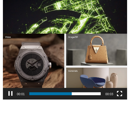
Share
Video
Player
00:02
00:03