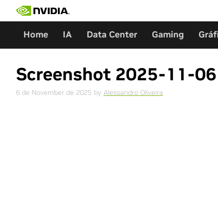
Skip
to
content
Home
IA
Data Center
Gaming
Gráf
Screenshot 2025-11-06 
6 de November de 2025
by
Alessandro Oliveira