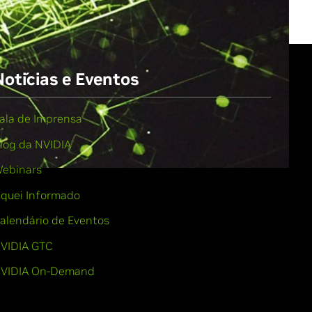
Notícias e Eventos
ala de Imprensa
log da NVIDIA
ebinars
iquei Informado
alendário de Eventos
VIDIA GTC
VIDIA On-Demand