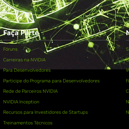
Faça Parte
Fóruns
S
Carreiras na NVIDIA
B
Para Desenvolvedores
W
Participe do Programa para Desenvolvedores
F
Rede de Parceiros NVIDIA
C
NVIDIA Inception
N
Recursos para Investidores de Startups
N
Treinamentos Técnicos