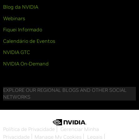
Blog da NVIDIA
Webinars
Fiquei Informado
Calendário de Eventos
NVIDIA GTC
NVIDIA On-Demand
EXPLORE OUR REGIONAL BLOGS AND OTHER SOCIAL
NETWORKS
Política de Privacidade
Gerenciar Minha
Privacidade
Manage My Cookies
Legais