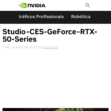
Search for:
Skip
Toggle
to
Search
content
ming
Gráficos Profissionais
Robótica
Start
Studio-CES-GeForce-RTX-
50-Series
7 de January de 2025
by
lmachado