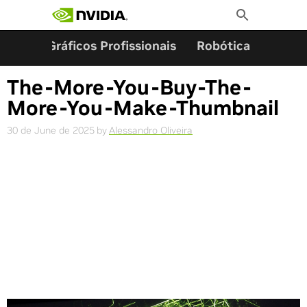
Search for:
Skip
Toggle
to
Search
content
ming
Gráficos Profissionais
Robótica
Start
The-More-You-Buy-The-
More-You-Make-Thumbnail
30 de June de 2025
by
Alessandro Oliveira