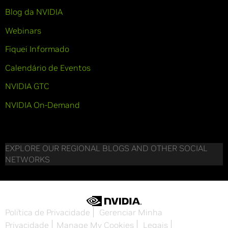
Blog da NVIDIA
Webinars
Fiquei Informado
Calendário de Eventos
NVIDIA GTC
NVIDIA On-Demand
EXPLORE OUR REGIONAL BLOGS AND OTHER SOCIAL
NETWORKS
Política de Privacidade
Gerenciar Minha
Privacidade
Manage My Cookies
Legais