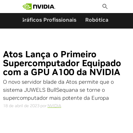
Pesquisar por:
Skip
Toggle
to
Search
content
ming
Gráficos Profissionais
Robótica
Start
Atos Lança o Primeiro
Supercomputador Equipado
com a GPU A100 da NVIDIA
O novo servidor blade da Atos permite que o
sistema JUWELS BullSequana se torne o
supercomputador mais potente da Europa
18 de abril de 2023
por
NVIDIA