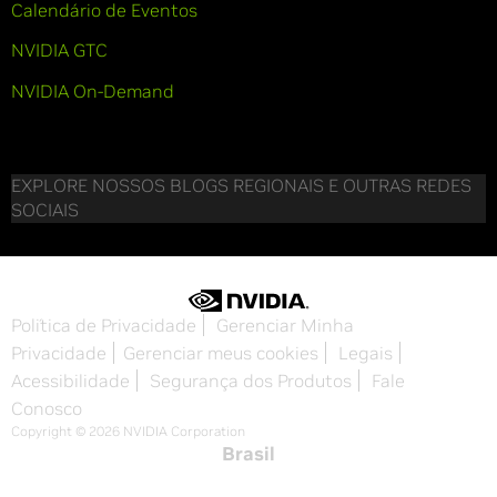
Calendário de Eventos
NVIDIA GTC
NVIDIA On-Demand
EXPLORE NOSSOS BLOGS REGIONAIS E OUTRAS REDES
SOCIAIS
Política de Privacidade
Gerenciar Minha
Privacidade
Gerenciar meus cookies
Legais
Acessibilidade
Segurança dos Produtos
Fale
Conosco
Copyright © 2026 NVIDIA Corporation
Brasil