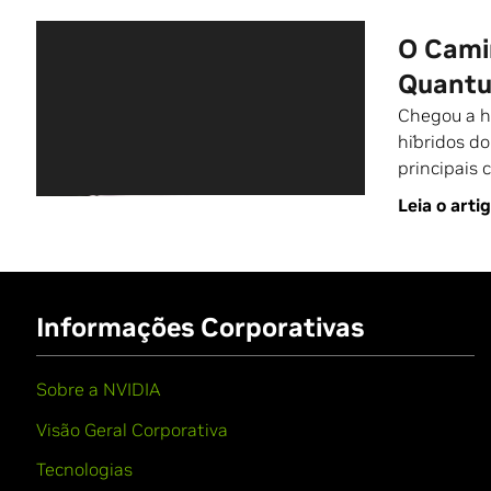
O Cami
Quant
Chegou a h
híbridos do
principais
Leia o arti
Informações Corporativas
Sobre a NVIDIA
Visão Geral Corporativa
Tecnologias