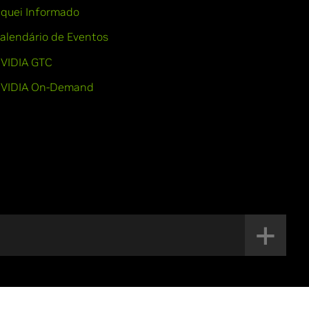
iquei Informado
alendário de Eventos
VIDIA GTC
VIDIA On-Demand