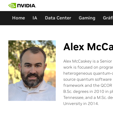
Skip
to
content
Home
IA
Data Center
Gaming
Gráf
Alex McC
Alex McCaskey is a Senio
work is focused on progra
heterogeneous quantum-cla
source quantum software 
framework and the QCOR q
B.Sc. degrees in 2010 in 
Tennessee, and a M.Sc. de
University in 2014.