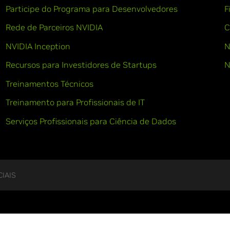
Participe do Programa para Desenvolvedores
F
Rede de Parceiros NVIDIA
C
NVIDIA Inception
N
Recursos para Investidores de Startups
N
Treinamentos Técnicos
Treinamento para Profissionais de IT
Serviços Profissionais para Ciência de Dados
IAIS