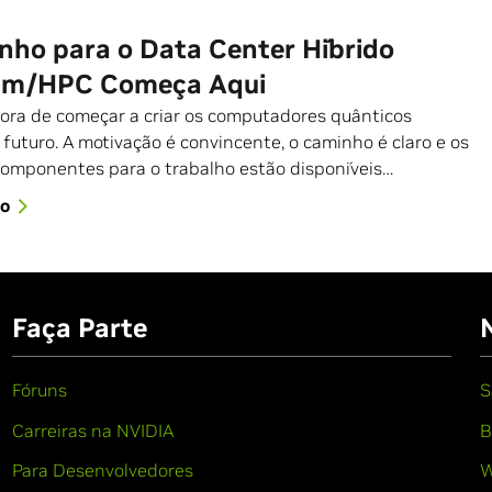
nho para o Data Center Híbrido
um/HPC Começa Aqui
ora de começar a criar os computadores quânticos
 futuro. A motivação é convincente, o caminho é claro e os
 componentes para o trabalho estão disponíveis…
go
Faça Parte
Fóruns
S
Carreiras na NVIDIA
B
Para Desenvolvedores
W