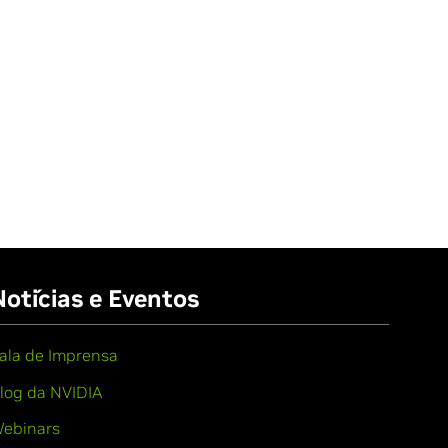
Notícias e Eventos
ala de Imprensa
log da NVIDIA
ebinars