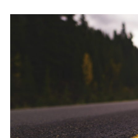
Compartilhe
Chegou a hora de começar a criar os com
A motivação é convincente, o caminho é c
disponíveis hoje.
A computação quântica
tem o potencial d
promovendo avanços em todas as áreas, 
tempo. Em suma, a computação quântica
HPC.
Simulações Quânticas de Hoje
Criar esse futuro não será fácil, mas as 