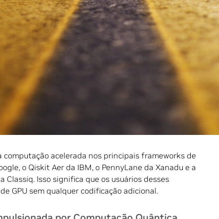
putadores de hoje estão simulando trabalhos de
 de desempenho além do alcance dos sistemas quânticos
ros de hoje.
stão usando o kit de desenvolvimento de software
NVIDIA
de circuitos quânticos em GPUs.
sponibilidade do
cuQuantum em seu serviço Braket
.
o o cuQuantum pode oferecer uma aceleração de até
hine learning quânticas.
a computação acelerada nos principais frameworks de
oogle, o Qiskit Aer da IBM, o PennyLane da Xanadu e a
Classiq. Isso significa que os usuários desses
de GPU sem qualquer codificação adicional.
mpulsionada por Computação Quântica