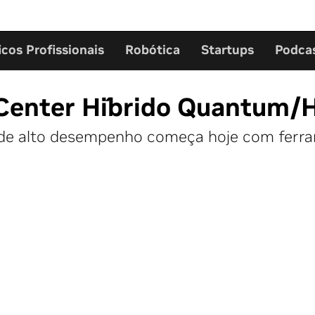
icos Profissionais
Robótica
Startups
Podca
 Center Híbrido Quantum
o de alto desempenho começa hoje com fer