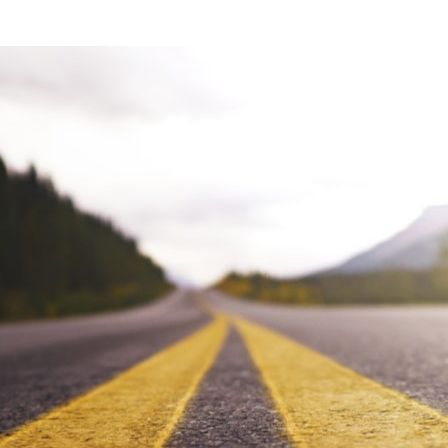
putadores quânticos híbridos do futuro.
laro e os principais componentes para o trabalho estão
e superar alguns dos desafios mais difíceis de hoje,
desde a descoberta de medicamentos até a previsão do
 desempenhará um papel fundamental no futuro da
ferramentas para começar já estão aqui.