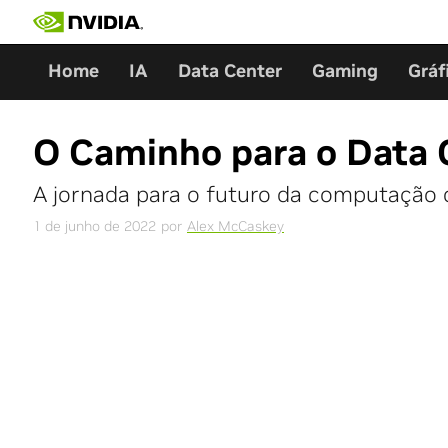
Skip
to
content
Home
IA
Data Center
Gaming
Gráf
O Caminho para o Data
A jornada para o futuro da computaçã
1 de junho de 2022
por
Alex McCaskey