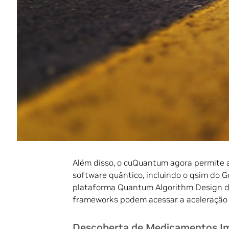
Dando os primeiros passos, os supercom
computação quântica em escala e níveis
relativamente pequenos e propensos a er
Dezenas de organizações quânticas já e
cuQuantum
para acelerar as simulações 
Mais recentemente, a AWS anunciou a di
Também foi
demonstrado
no Braket com
900 vezes nas cargas de trabalho de mac
Além disso, o cuQuantum agora permite 
software quântico, incluindo o qsim do G
plataforma Quantum Algorithm Design da 
frameworks podem acessar a aceleração 
Descoberta de Medicamentos I