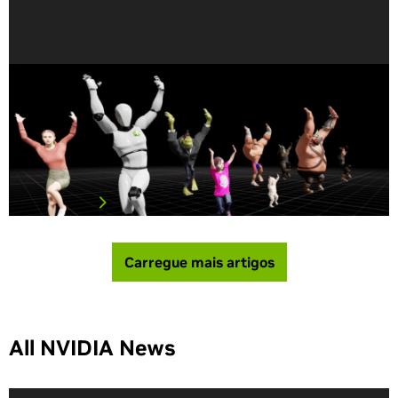
O que é Animation Retargeting?
Você já imitou o comportamento de outra pessoa?
Tentou agir como outra pessoa? É muito fácil para nós
imitar outra pessoa no mundo real. Mas e no mundo 3D?
Se…
Leia o artigo
Carregue mais artigos
All NVIDIA News