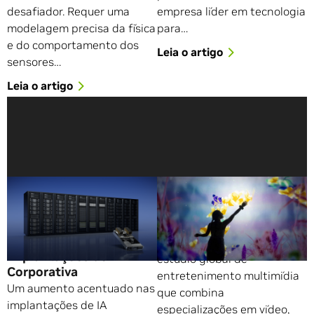
desafiador. Requer uma
empresa líder em tecnologia
modelagem precisa da física
para…
e do comportamento dos
Leia o artigo
sensores…
Leia o artigo
Novo Programa de
Criando Eventos
Validação de Parceiro de
Imersivos com OpenUSD
Armazenamento NVIDIA
e Digital Twins
Simplifica as
A Moment Factory é um
Implantações de IA
estúdio global de
Corporativa
entretenimento multimídia
Um aumento acentuado nas
que combina
implantações de IA
especializações em vídeo,