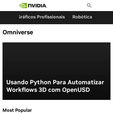
Pesquisar por:
Skip
Toggle
to
Search
content
ming
Gráficos Profissionais
Robótica
Start
Omniverse
Usando Python Para Automatizar
Workflows 3D com OpenUSD
Most Popular