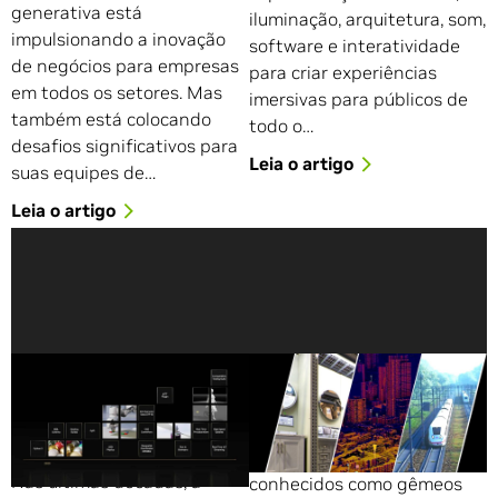
generativa está
iluminação, arquitetura, som,
impulsionando a inovação
software e interatividade
de negócios para empresas
para criar experiências
em todos os setores. Mas
imersivas para públicos de
também está colocando
todo o…
desafios significativos para
Leia o artigo
suas equipes de…
Leia o artigo
Universal Scene
NVIDIA Lança Diversas
Description como a
Soluções de Digital
Linguagem do
Twins Durante o GTC
Metaverso
Os digitais twins, também
Nas últimas décadas, a
conhecidos como gêmeos