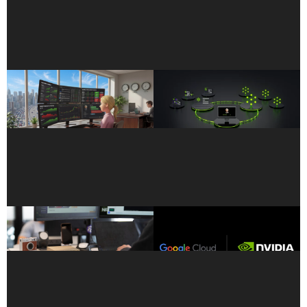
NVIDIA Blackwell
Dominando Técnicas
Estabelece Recorde STAC-
Baseadas em Agentes:
AI para Inferência de LLM
Personalização de Agentes
em Finanças
de IA
A NVIDIA Aprimora os
NVIDIA e Google Cloud
Agentes de IA Locais em
Capacitam a Próxima
PCs RTX e DGX Spark
Geração de Criadores de IA