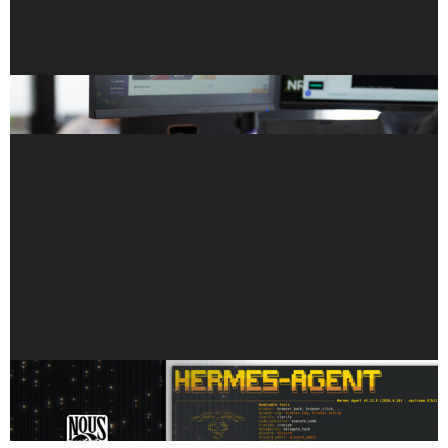
A NVIDIA Aprimora os Agentes de IA Locais em
PCs RTX e DGX Spark
Hermes desbloqueia agentes de IA com
capacidade de autoaperfeiçoamento,
impulsionados por PCs NVIDIA RTX e DGX Spark