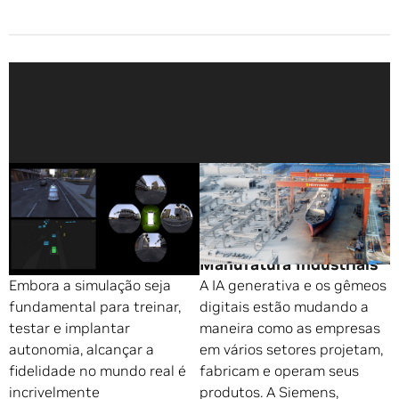
NVIDIA Acelera
NVIDIA e Siemens
Desenvolvimento de
Trazem Visualização
Sistemas Autônomos
Imersiva e IA Generativa
com APIs de Omniverse
para Design e
Cloud
Manufatura Industriais
Embora a simulação seja
A IA generativa e os gêmeos
fundamental para treinar,
digitais estão mudando a
testar e implantar
maneira como as empresas
autonomia, alcançar a
em vários setores projetam,
fidelidade no mundo real é
fabricam e operam seus
incrivelmente
produtos. A Siemens,