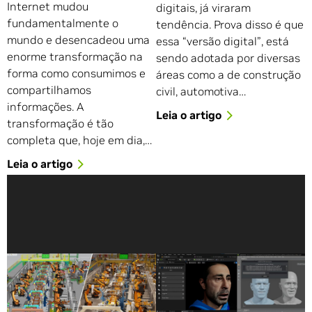
Internet mudou
digitais, já viraram
fundamentalmente o
tendência. Prova disso é que
mundo e desencadeou uma
essa “versão digital”, está
enorme transformação na
sendo adotada por diversas
forma como consumimos e
áreas como a de construção
compartilhamos
civil, automotiva…
informações. A
Leia o artigo
transformação é tão
completa que, hoje em dia,…
Leia o artigo
Siemens e NVIDIA
Soluções Enterprise da
Possibilitam Metaversos
NVIDIA e TDFX
Industriais
Viabilizam a Criação de