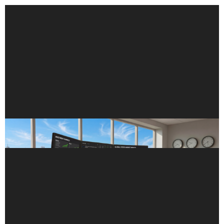
NVIDIA Blackwell Estabelece Recorde STAC-AI
para Inferência de LLM em Finanças