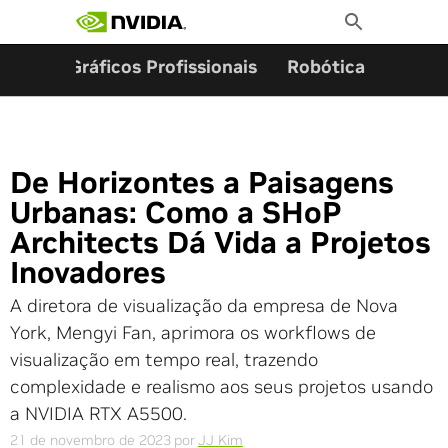
Pesquisar por:
Skip
Toggle
to
Search
content
ming
Gráficos Profissionais
Robótica
Start
De Horizontes a Paisagens
Urbanas: Como a SHoP
Architects Dá Vida a Projetos
Inovadores
A diretora de visualização da empresa de Nova
York, Mengyi Fan, aprimora os workflows de
visualização em tempo real, trazendo
complexidade e realismo aos seus projetos usando
a NVIDIA RTX A5500.
21 de novembro de 2023
por
JJ Kim