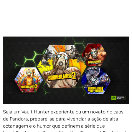
Compartilhe
O GeForce NOW
está abrindo as portas do cofre para dar
as boas-vindas à lendária série
Borderland
na nuvem.
Seja um Vault Hunter experiente ou um novato no caos
de Pandora, prepare-se para vivenciar a ação de alta
octanagem e o humor que definem a série que