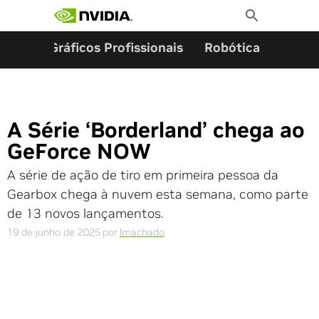
Pesquisar por:
Skip
Toggle
to
Search
content
ming
Gráficos Profissionais
Robótica
Start
A Série ‘Borderland’ chega ao
GeForce NOW
A série de ação de tiro em primeira pessoa da
Gearbox chega à nuvem esta semana, como parte
de 13 novos lançamentos.
19 de junho de 2025
por
lmachado