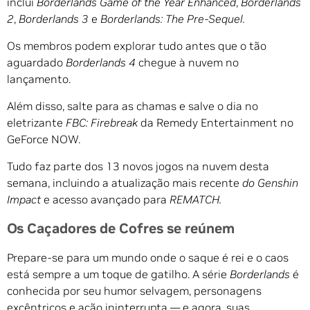
inclui
Borderlands Game of the Year Enhanced
,
Borderlands
2
,
Borderlands 3
e
Borderlands: The Pre-Sequel.
Os membros podem explorar tudo antes que o tão
aguardado
Borderlands 4
chegue à nuvem no
lançamento.
Além disso, salte para as chamas e salve o dia no
eletrizante
FBC: Firebreak
da Remedy Entertainment no
GeForce NOW.
Tudo faz parte dos 13 novos jogos na nuvem desta
semana, incluindo a atualização mais recente
do Genshin
Impact
e acesso avançado para
REMATCH.
Os Caçadores de Cofres se reúnem
Prepare-se para um mundo onde o saque é rei e o caos
está sempre a um toque de gatilho. A série
Borderlands
é
conhecida por seu humor selvagem, personagens
excêntricos e ação ininterrupta — e agora, suas