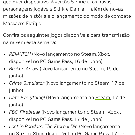
qualquer dispositivo. A versão 5.7 inclui os novos
personagens jogáveis ​​Skirk e Dahlia — além de novas
missões de história e o lançamento do modo de combate
Massacre Estígio.
Confira os seguintes jogos disponíveis para transmissão
na nuvem esta semana:
REMATCH
(Novo lançamento no
Steam
,
Xbox
,
disponível no PC Game Pass, 16 de junho)
Broken Arrow
(Novo lançamento no
Steam
, 19 de
junho)
Crime Simulator
(Novo lançamento no
Steam
, 17 de
junho)
Date Everything!
(Novo lançamento no
Steam
, 17 de
junho)
FBC: Firebreak
(Novo lançamento no
Steam
,
Xbox
,
disponível no PC Game Pass, 17 de junho)
Lost in Random: The Eternal Die
(Novo lançamento
no
Steam
,
Xbox
, disponível no PC Game Pass, 17 de