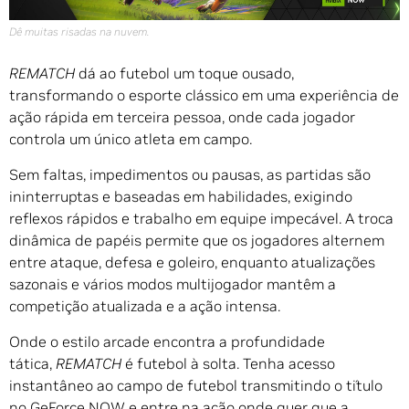
Dê muitas risadas na nuvem.
REMATCH
dá ao futebol um toque ousado,
transformando o esporte clássico em uma experiência de
ação rápida em terceira pessoa, onde cada jogador
controla um único atleta em campo.
Sem faltas, impedimentos ou pausas, as partidas são
ininterruptas e baseadas em habilidades, exigindo
reflexos rápidos e trabalho em equipe impecável. A troca
dinâmica de papéis permite que os jogadores alternem
entre ataque, defesa e goleiro, enquanto atualizações
sazonais e vários modos multijogador mantêm a
competição atualizada e a ação intensa.
Onde o estilo arcade encontra a profundidade
tática,
REMATCH
é futebol à solta. Tenha acesso
instantâneo ao campo de futebol transmitindo o título
no GeForce NOW e entre na ação onde quer que a