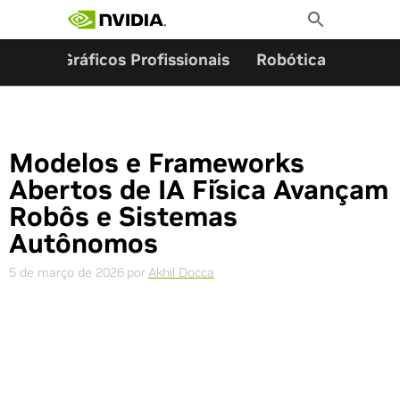
Pesquisar por:
Skip
Toggle
to
Search
content
ming
Gráficos Profissionais
Robótica
Start
Modelos e Frameworks
Abertos de IA Física Avançam
Robôs e Sistemas
Autônomos
5 de março de 2026
por
Akhil Docca