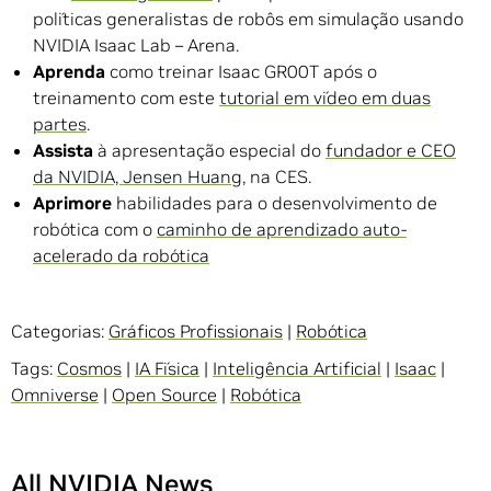
políticas generalistas de robôs em simulação usando
NVIDIA Isaac Lab – Arena.
Aprenda
como treinar Isaac GR00T após o
treinamento com este
tutorial em vídeo em duas
partes
.
Assista
à apresentação especial do
fundador e CEO
da NVIDIA, Jensen Huang
, na CES.
Aprimore
habilidades para o desenvolvimento de
robótica com o
caminho de aprendizado auto-
acelerado da robótica
Categorias:
Gráficos Profissionais
|
Robótica
Tags:
Cosmos
|
IA Física
|
Inteligência Artificial
|
Isaac
|
Omniverse
|
Open Source
|
Robótica
All NVIDIA News