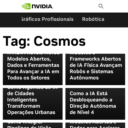
Pesquisar por:
Skip
Toggle
to
Search
content
ming
Gráficos Profissionais
Robótica
Start
Tag:
Cosmos
NVIDIA Revela Novos
Modelos e
Modelos Abertos,
Frameworks Abertos
Dados e Ferramentas
de IA Física Avançam
Para Avançar a IA em
Robôs e Sistemas
Todos os Setores
Autônomos
Como Agentes de IA
de Cidades
Como a IA Está
Inteligentes
Desbloqueando a
Transformam
Direção Autônoma
Operações Urbanas
de Nível 4
NVIDIA Lança
Como Integrar
Modelos Abertos e
Pipelines de Visão
Dados para Acelerar