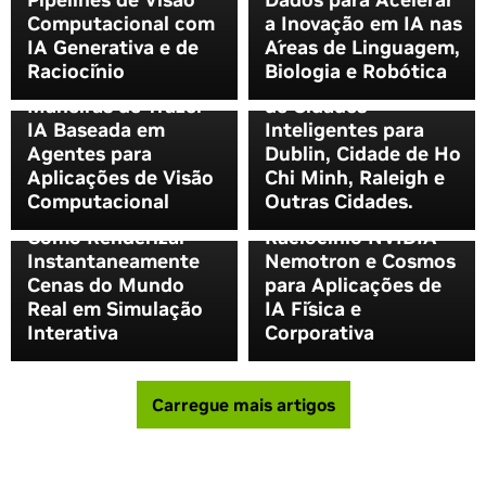
Computacional com
a Inovação em IA nas
Parceiros da NVIDIA
IA Generativa e de
Áreas de Linguagem,
Laboratório
Levam IA Física e
CrowdStrike, Uber e
Raciocínio
Biologia e Robótica
Nemotron: 3
Novas Tecnologias
Zoom Entre os
Maneiras de Trazer
de Cidades
Pioneiros do Setor
IA Baseada em
Inteligentes para
na Criação de
Agentes para
Dublin, Cidade de Ho
Agentes Mais
Aplicações de Visão
Chi Minh, Raleigh e
Inteligentes com os
Computacional
Outras Cidades.
Modelos de
Como Renderizar
Raciocínio NVIDIA
Instantaneamente
Nemotron e Cosmos
Cenas do Mundo
para Aplicações de
Real em Simulação
IA Física e
Interativa
Corporativa
Carregue mais artigos