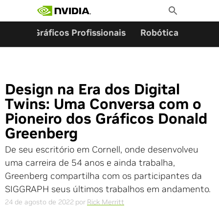
Pesquisar por:
Skip
Toggle
to
Search
content
ming
Gráficos Profissionais
Robótica
Start
Design na Era dos Digital
Twins: Uma Conversa com o
Pioneiro dos Gráficos Donald
Greenberg
De seu escritório em Cornell, onde desenvolveu
uma carreira de 54 anos e ainda trabalha,
Greenberg compartilha com os participantes da
SIGGRAPH seus últimos trabalhos em andamento.
24 de agosto de 2022
por
Rick Merritt