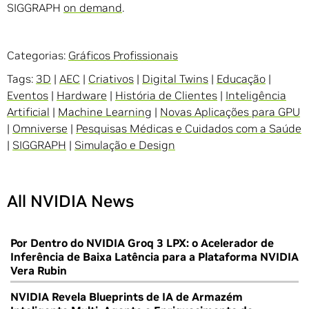
SIGGRAPH
on demand
.
Categorias:
Gráficos Profissionais
Tags:
3D
|
AEC
|
Criativos
|
Digital Twins
|
Educação
|
Eventos
|
Hardware
|
História de Clientes
|
Inteligência
Artificial
|
Machine Learning
|
Novas Aplicações para GPU
|
Omniverse
|
Pesquisas Médicas e Cuidados com a Saúde
|
SIGGRAPH
|
Simulação e Design
All NVIDIA News
Por Dentro do NVIDIA Groq 3 LPX: o Acelerador de
Inferência de Baixa Latência para a Plataforma NVIDIA
Vera Rubin
NVIDIA Revela Blueprints de IA de Armazém