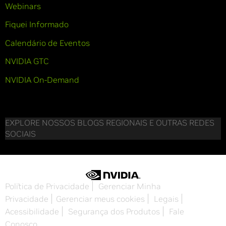
Webinars
Fiquei Informado
Calendário de Eventos
NVIDIA GTC
NVIDIA On-Demand
EXPLORE NOSSOS BLOGS REGIONAIS E OUTRAS REDES
SOCIAIS
Política de Privacidade
Gerenciar Minha
Privacidade
Gerenciar meus cookies
Legais
Acessibilidade
Segurança dos Produtos
Fale
Conosco