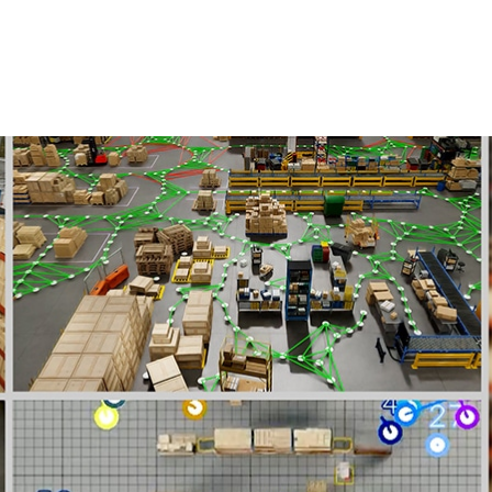
rabalho pesado na fabricação, logística de fábrica e
endo produtos volumosos, equipamentos caros, ambientes
complexas, uma abordagem de simulação em primeiro lugar
omação.
ang, demonstrou hoje em sua
apresentação de abertura
 usar
gêmeos digitais
para desenvolver, testar e refinar
eal inteiramente em simulação antes de implementá-las