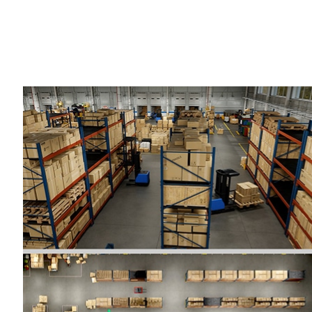
Compartilhe
A IA em tempo real está ajudando com o t
robótica.
Em tais indústrias, muitas vezes envolv
de cobot e instalações logisticamente 
está inaugurando a próxima fase da aut
O fundador e CEO da NVIDIA, Jensen Hu
no GTC
como os desenvolvedores podem
suas IAs em grande escala e em tempo r