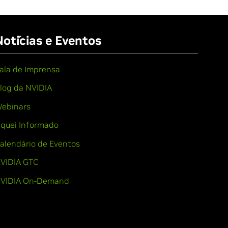
Notícias e Eventos
ala de Imprensa
log da NVIDIA
ebinars
iquei Informado
alendário de Eventos
VIDIA GTC
VIDIA On-Demand