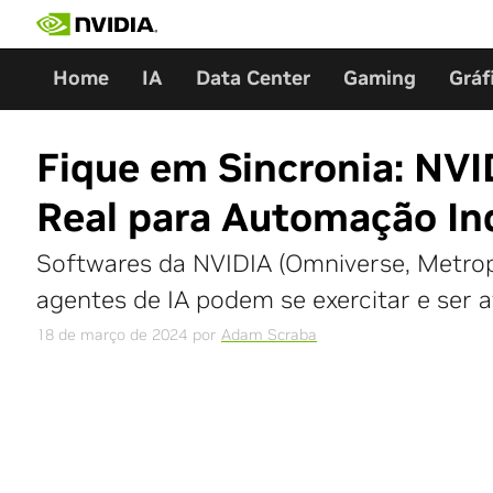
Skip
to
content
Home
IA
Data Center
Gaming
Gráf
Fique em Sincronia: NV
Real para Automação Ind
Softwares da NVIDIA (Omniverse, Metrop
agentes de IA podem se exercitar e ser 
18 de março de 2024
por
Adam Scraba