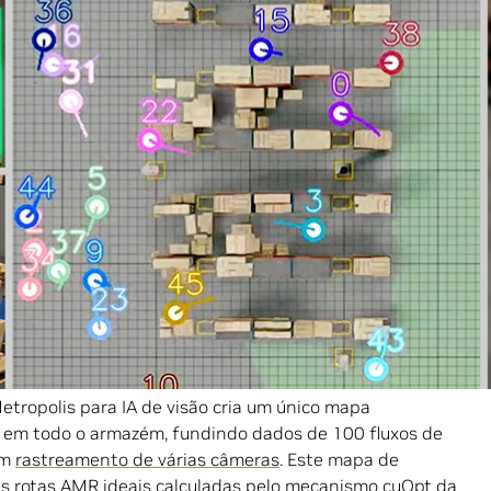
o tempo e custo significativos.
Opt
interagem em academias de IA onde os
de IA para ajudar robôs e humanos a navegar em
al de um armazém de 100.000 metros quadrados,
Omniverse para desenvolver e conectar aplicações
de simulação para dezenas de trabalhadores digitais e
gentes de IA de visão e sensores.
nsor NVIDIA
Isaac Perceptor
, processa informações visuais
eo digital.
tropolis para IA de visão cria um único mapa
r em todo o armazém, fundindo dados de 100 fluxos de
om
rastreamento de várias câmeras
. Este mapa de
as rotas AMR ideais calculadas pelo mecanismo cuOpt da