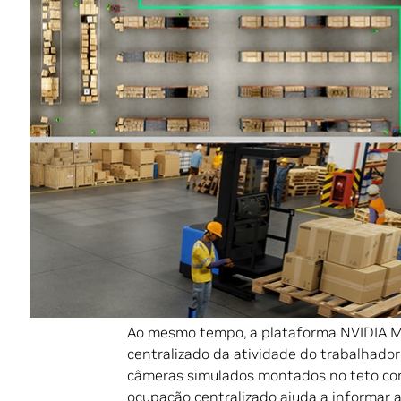
na infraestrutura industrial, economizand
NVIDIA
Omniverse
,
Metropolis
,
Isaac
e
cu
desenvolvedores podem treinar agentes 
eventos imprevisíveis ou complexos.
Na demonstração acima, um gêmeo digit
construído usando a plataforma NVIDIA 
OpenUSD
, que opera como um ambiente 
vários robôs móveis autônomos (AMRs), a
Cada AMR, executando o stack multi-se
de seis sensores, todos simulados no gêm
Ao mesmo tempo, a plataforma NVIDIA Me
centralizado da atividade do trabalhado
câmeras simulados montados no teto c
ocupação centralizado ajuda a informar 