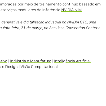
rimoradas por meio de treinamento contínuo baseado em
sserviços modulares de inferência
NVIDIA NIM
.
A generativa
e
digitalização industrial
no
NVIDIA GTC
, uma
 quinta-feira, 21 de março, no San Jose Convention Center e
ativa
|
Indústria e Manufatura
|
Inteligência Artificial
|
o e Design
|
Visão Computacional