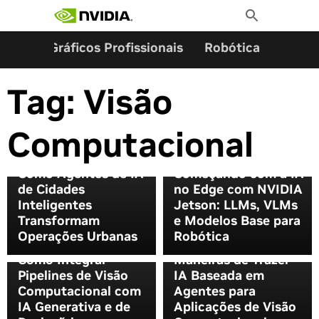
Pesquisar por:
Skip
Toggle
to
Search
content
ming
Gráficos Profissionais
Robótica
Start
Tag:
Visão
Computacional
Como Agentes de IA
Começando com a IA
de Cidades
no Edge com NVIDIA
Inteligentes
Jetson: LLMs, VLMs
Transformam
e Modelos Base para
Laboratório
Operações Urbanas
Robótica
Nemotron: 3
Como Integrar
Maneiras de Trazer
Pipelines de Visão
IA Baseada em
Computacional com
Agentes para
IA Generativa e de
Aplicações de Visão
Tornando Espaços