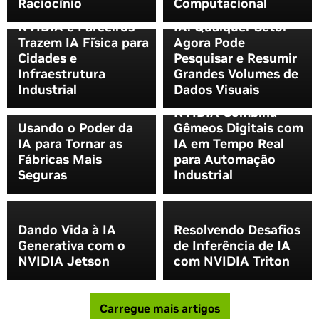
Raciocínio
Computacional
Mais Seguros:
Dê Uma Olhada na
NVIDIA e Parceiros
IA: Qualquer Setor
Trazem IA Física para
Agora Pode
Cidades e
Pesquisar e Resumir
Infraestrutura
Grandes Volumes de
Industrial
Dados Visuais
Fique em Sincronia:
NVIDIA Combina
Usando o Poder da
Gêmeos Digitais com
IA para Tornar as
IA em Tempo Real
Fábricas Mais
para Automação
Seguras
Industrial
Dando Vida à IA
Resolvendo Desafios
Generativa com o
de Inferência de IA
NVIDIA Jetson
com NVIDIA Triton
Carregue mais artigos