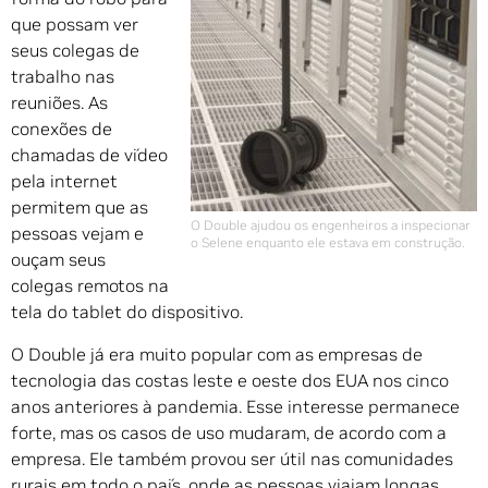
que possam ver
seus colegas de
trabalho nas
reuniões. As
conexões de
chamadas de vídeo
pela internet
permitem que as
O Double ajudou os engenheiros a inspecionar
pessoas vejam e
o Selene enquanto ele estava em construção.
ouçam seus
colegas remotos na
tela do tablet do dispositivo.
O Double já era muito popular com as empresas de
tecnologia das costas leste e oeste dos EUA nos cinco
anos anteriores à pandemia. Esse interesse permanece
forte, mas os casos de uso mudaram, de acordo com a
empresa. Ele também provou ser útil nas comunidades
rurais em todo o país, onde as pessoas viajam longas