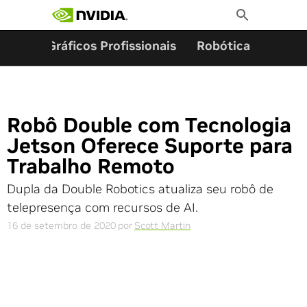
Pesquisar por:
Skip
Toggle
to
Search
content
ming
Gráficos Profissionais
Robótica
Start
Robô Double com Tecnologia
Jetson Oferece Suporte para
Trabalho Remoto
Dupla da Double Robotics atualiza seu robô de
telepresença com recursos de AI.
16 de setembro de 2020
por
Scott Martin