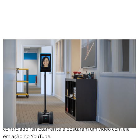
Compartilhe
O lançamento do iPad 2 da Apple em 2011 desencadeou
uma febre de tablets sensíveis ao toque, mas quando
David Cann e Marc DeVidts adquiriram um, eles viram
algo diferente: eles o conectaram a um caddie de golfe
controlado remotamente e postaram um vídeo com ele
em ação no YouTube.