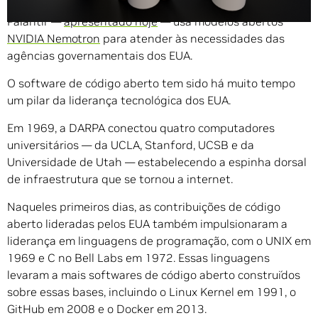
aberto na IA americana, o novo mecanismo inteligente da
Palantir —
apresentado hoje
— usa modelos abertos
NVIDIA Nemotron
para atender às necessidades das
agências governamentais dos EUA.
O software de código aberto tem sido há muito tempo
um pilar da liderança tecnológica dos EUA.
Em 1969, a DARPA conectou quatro computadores
universitários — da UCLA, Stanford, UCSB e da
Universidade de Utah — estabelecendo a espinha dorsal
de infraestrutura que se tornou a internet.
Naqueles primeiros dias, as contribuições de código
aberto lideradas pelos EUA também impulsionaram a
liderança em linguagens de programação, com o UNIX em
1969 e C no Bell Labs em 1972. Essas linguagens
levaram a mais softwares de código aberto construídos
sobre essas bases, incluindo o Linux Kernel em 1991, o
GitHub em 2008 e o Docker em 2013.