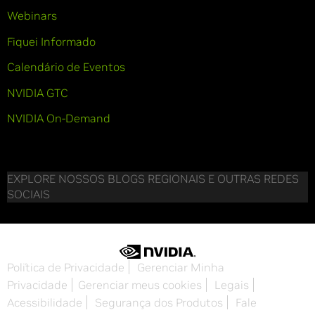
Webinars
Fiquei Informado
Calendário de Eventos
NVIDIA GTC
NVIDIA On-Demand
EXPLORE NOSSOS BLOGS REGIONAIS E OUTRAS REDES
SOCIAIS
Política de Privacidade
Gerenciar Minha
Privacidade
Gerenciar meus cookies
Legais
Acessibilidade
Segurança dos Produtos
Fale