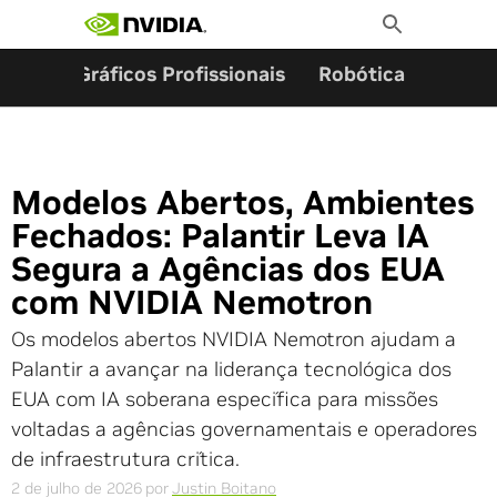
Pesquisar por:
Skip
Toggle
to
Search
content
ming
Gráficos Profissionais
Robótica
Start
Modelos Abertos, Ambientes
Fechados: Palantir Leva IA
Segura a Agências dos EUA
com NVIDIA Nemotron
Os modelos abertos NVIDIA Nemotron ajudam a
Palantir a avançar na liderança tecnológica dos
EUA com IA soberana específica para missões
voltadas a agências governamentais e operadores
de infraestrutura crítica.
2 de julho de 2026
por
Justin Boitano