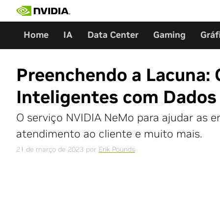
Skip
to
content
Home
IA
Data Center
Gaming
Gráf
Preenchendo a Lacuna: 
Inteligentes com Dados
O serviço NVIDIA NeMo para ajudar as e
atendimento ao cliente e muito mais.
21 de março de 2023
por
Erik Pounds