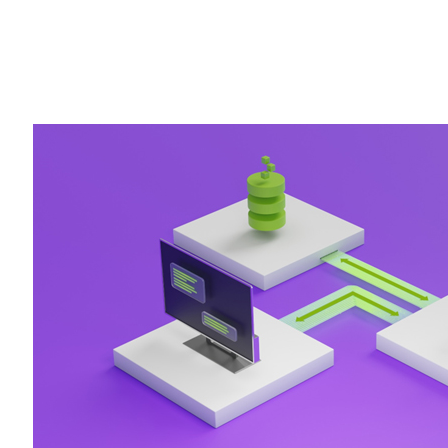
Compartilhe
Os
grandes modelos de idiomas
disponív
como cápsulas do tempo: as informações
disponível quando foram treinadas pela 
LLM que impulsiona um chatbot de IA não
empresa.
Com o serviço NVIDIA
NeMo
, parte da r
Foundations
,
as empresas podem fechar
proprietários, permitindo que atualize
sem precisar treiná-la ou iniciar do zero.