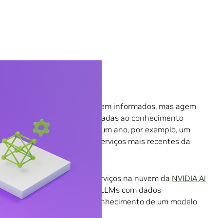
eis hoje são incrivelmente bem informados, mas agem
 que eles capturam são limitadas ao conhecimento
primeira vez. Se treinado há um ano, por exemplo, um
 conhecerá os produtos e serviços mais recentes da
ecém-anunciada família de serviços na nuvem da
NVIDIA AI
 a lacuna aumentando seus LLMs com dados
m com frequência a base de conhecimento de um modelo