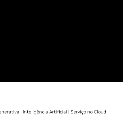
enerativa
|
Inteligência Artificial
|
Serviço no Cloud