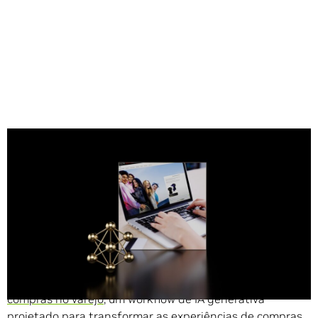
Compartilhe
NOVA YORK, 10 de janeiro de 2025 — NRF —
A NVIDIA
anuncia o
NVIDIA AI Blueprint para assistentes de
compras no varejo
, um workflow de IA generativa
projetado para transformar as experiências de compras