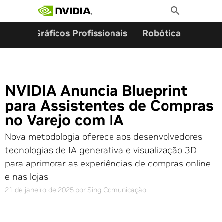
Pesquisar por:
Skip
Toggle
to
Search
content
ming
Gráficos Profissionais
Robótica
Start
NVIDIA Anuncia Blueprint
para Assistentes de Compras
no Varejo com IA
Nova metodologia oferece aos desenvolvedores
tecnologias de IA generativa e visualização 3D
para aprimorar as experiências de compras online
e nas lojas
21 de janeiro de 2025
por
Sing Comunicação