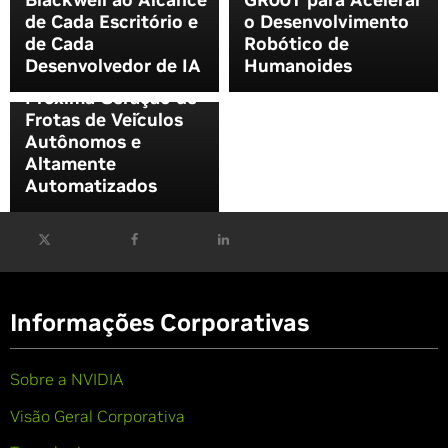
Continental Juntam-
de Cada Escritório e
o Desenvolvimento
se à Crescente Lista
de Cada
Robótico de
de Parceiros NVIDIA,
Desenvolvedor de IA
Humanoides
Implantando a
Próxima Geração de
Frotas de Veículos
Autônomos e
Altamente
Automatizados
Informações Corporativas
Sobre a NVIDIA
Visão Geral Corporativa