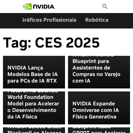
Pesquisar por:
Skip
Toggle
to
Search
content
ming
Gráficos Profissionais
Robótica
Start
Tag:
CES 2025
NVIDIA Anuncia
Blueprint para
NVIDIA Lança
Assistentes de
Modelos Base de IA
Compras no Varejo
para PCs de IA RTX
com IA
NVIDIA Lança
Plataforma Cosmos
World Foundation
Model para Acelerar
NVIDIA Expande
o Desenvolvimento
Omniverse com IA
da IA Física
Física Generativa
NVIDIA Anuncia
NVIDIA Coloca Grace
Blueprint Isaac
Toyota, Aurora e
Blackwell ao Alcance
GR00T para Acelerar