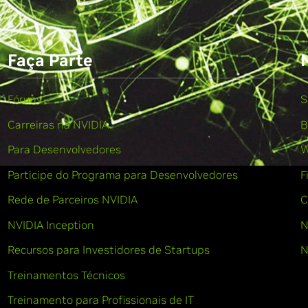
Faça Parte
Fóruns
S
Carreiras na NVIDIA
B
Para Desenvolvedores
W
Participe do Programa para Desenvolvedores
F
Rede de Parceiros NVIDIA
C
NVIDIA Inception
N
Recursos para Investidores de Startups
N
Treinamentos Técnicos
Treinamento para Profissionais de IT