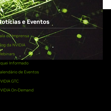
Notícias e Eventos
ala de Imprensa
log da NVIDIA
ebinars
iquei Informado
alendário de Eventos
VIDIA GTC
VIDIA On-Demand