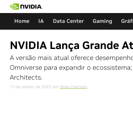
Skip
to
content
Home
IA
Data Center
Gaming
Gráf
NVIDIA Lança Grande At
A versão mais atual oferece desempenho
Omniverse para expandir o ecossistema;
Architects.
13 de janeiro de 2023
por
Brian Harrison