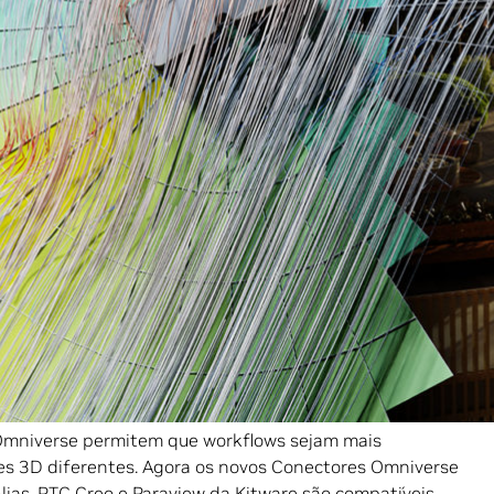
lucionárias na nova arquitetura NVIDIA Ada Lovelace,
eração e
DLSS 3
, proporcionando desempenho até três
 tecnologia de placa de vídeo mais atual, como sistemas
IA L40
e
OVX
.
os e funções, como novos Conectores Omniverse,
madas, opções personalizadas e experiência de usuário
s visualizações, teclas de atalho editáveis, predefinições
indo, com mais recursos e ferramentas que permitem às
ir novos níveis de simulações fisicamente precisas e em
m:
Omniverse permitem que workflows sejam mais
es 3D diferentes. Agora os novos Conectores Omniverse
ias, PTC Creo e Paraview da Kitware são compatíveis