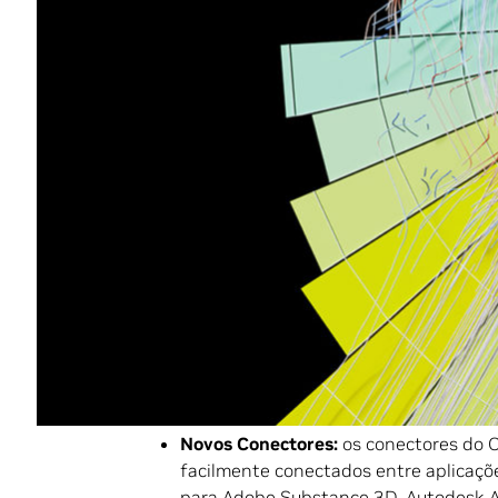
O
release
inclui suporte a inovações revo
incluindo a tecnologia RTX de terceira g
vezes superior quando impulsionado pela
NVIDIA RTX 6000 Ada Gen7eration
,
NVID
A atualização também traz novos recurs
workflows em tempo real baseados em ca
aprimorada, incluindo portas com múltipla
de iluminação e muito mais.
Aprimorando a Criação 3D
O
ecossistema Omniverse
está se expand
equipes otimizar os workflows 3D e ating
tempo real. Os últimos acréscimos inclue
Novos Conectores:
os conectores do 
facilmente conectados entre aplicaçõ
para Adobe Substance 3D, Autodesk Al