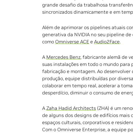
grande desafio da trabalhosa transferên
sincronizados dinamicamente e em tempo
Além de aprimorar os pipelines atuais c
generativa da NVIDIA no seu pipeline de
como
Omniverse ACE
e
Audio2Face
.
A
Mercedes Benz
, fabricante alemã de v
suas instalações em todo o mundo para pr
fabricação e montagem. Ao desenvolver d
produção, equipe distribuídas por diver
colaborar em tempo real, acelerar a toma
desperdício, diminuir o consumo de ener
A
Zaha Hadid Architects
(ZHA) é um renom
de alguns dos designs de edifícios mais 
espaços culturais, corporativos e residen
Com o Omniverse Enterprise, a equipe po