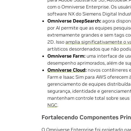
com o Omniverse Enterprise. Os usuá
software NX do Siemens Digital Indust
Omniverse DeepSearch:
agora disponí
por AI permite que as equipes pesqu
extremamente grandes e sem tags com
2D. Isso
amplia significativamente o va
artísticos desordenados que não podi
Omniverse Farm:
uma interface de us
desempenho aprimorados, além de sup
Omniverse Cloud
:
novos contêineres e
Farm e Isaac Sim para AWS oferecem à
gerenciamento de equipes distribuída
segurança, identidade e gerenciamen
mantenham controle total sobre seus 
NGC
.
Fortalecendo Componentes Prin
O Omniverse Enterprise foi projetado para