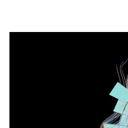
Compartilhe
A versão mais atual do
NVIDIA Omniverse
saltos geracionais em ray tracing e path
simplificados para ajudar as equipes a c
operar
mundos 3D
virtuais e em grande 
Artistas, designers, engenheiros e desen
aprimoramentos em casos de uso comuns 
por agregação, criação de ferramentas d
sintéticos
.