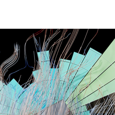
 Enterprise
, já disponível, traz um melhor desempenho,
 tracing da RTX em tempo real, além de workflows
riar pipelines 3D conectados, além de desenvolver e
escala fisicamente precisos e virtuais como nunca antes.
volvedores podem se beneficiar de vários
do Omniverse, incluindo divisão em silos de dados 3D
e pipeline 3D personalizadas e geração de dados
3D