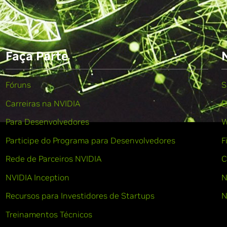
Faça Parte
Fóruns
S
Carreiras na NVIDIA
B
Para Desenvolvedores
W
Participe do Programa para Desenvolvedores
F
Rede de Parceiros NVIDIA
C
NVIDIA Inception
N
Recursos para Investidores de Startups
N
Treinamentos Técnicos