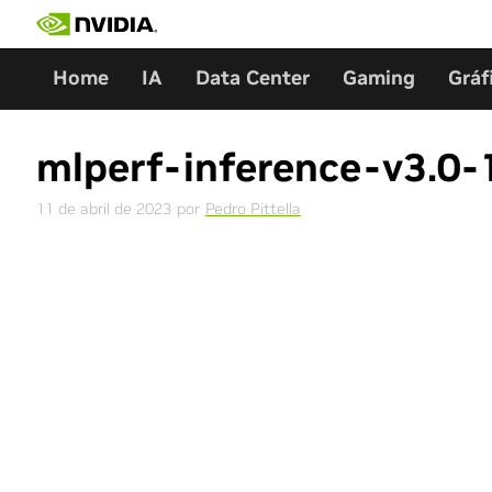
Skip
to
content
Home
IA
Data Center
Gaming
Gráf
mlperf-inference-v3.0
11 de abril de 2023
por
Pedro Pittella