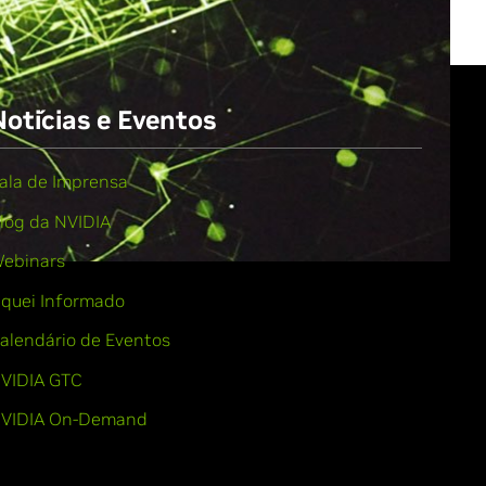
Notícias e Eventos
ala de Imprensa
log da NVIDIA
ebinars
iquei Informado
alendário de Eventos
VIDIA GTC
VIDIA On-Demand