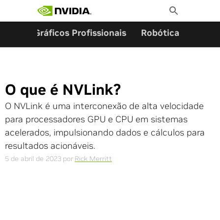
Pesquisar por:
Skip
Toggle
to
Search
content
ming
Gráficos Profissionais
Robótica
Start
O que é NVLink?
O NVLink é uma interconexão de alta velocidade
para processadores GPU e CPU em sistemas
acelerados, impulsionando dados e cálculos para
resultados acionáveis.
5 de abril de 2023
por
Rick Merritt