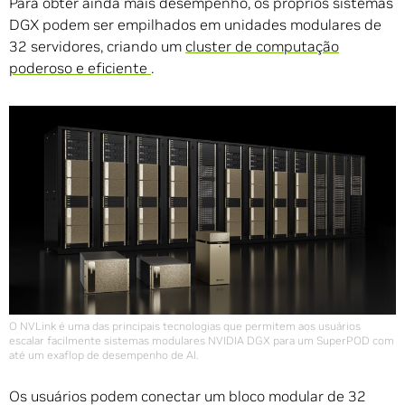
Para obter ainda mais desempenho, os próprios sistemas
DGX podem ser empilhados em unidades modulares de
32 servidores, criando um
cluster de computação
poderoso e eficiente
.
O NVLink é uma das principais tecnologias que permitem aos usuários
escalar facilmente sistemas modulares NVIDIA DGX para um SuperPOD com
até um exaflop de desempenho de AI.
Os usuários podem conectar um bloco modular de 32