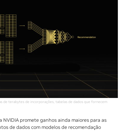
de terabytes de incorporações, tabelas de dados que fornecem
da NVIDIA promete ganhos ainda maiores para as
ntos de dados com modelos de recomendação