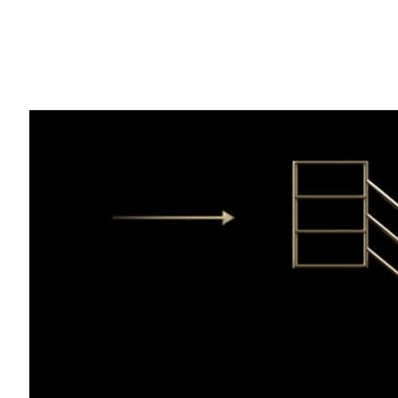
Compartilhe
Os sistemas de recomendação, os motor
acelerador: o
Superchip NVIDIA Grace Ho
Todos os dias, os sistemas de recomenda
anúncios, produtos, música e notícias pa
mais importantes do nosso tempo porque
internet exatamente o que os usuários q
Esses pipelines de machine learning são
consumirem as recomendações de dados, m