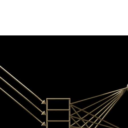
es econômicos da internet, ganharam um novo
pper
.
ção fornecem trilhões de resultados de pesquisa,
ra bilhões de pessoas. Eles estão entre os modelos de AI
 são incrivelmente eficazes em encontrar no caos da
uerem.
 executados em vários terabytes de dados. Quanto mais
ais precisos são os resultados e mais retorno sobre o