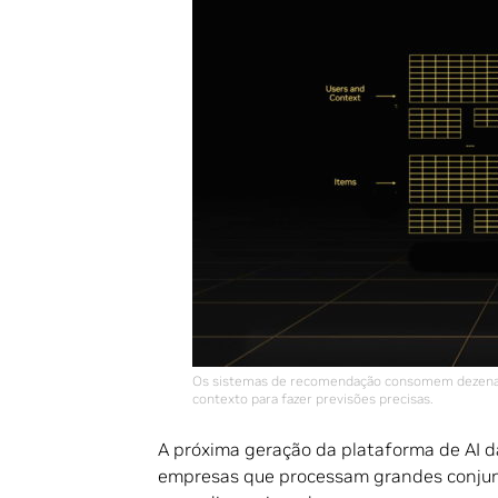
Os sistemas de recomendação consomem dezenas 
contexto para fazer previsões precisas.
A próxima geração da plataforma de AI 
empresas que processam grandes conju