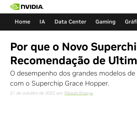
Skip
to
content
Home
IA
Data Center
Gaming
Gráf
Por que o Novo Superchi
Recomendação de Últim
O desempenho dos grandes modelos de AI 
com o Superchip Grace Hopper.
21 de outubro de 2022
por
Paresh Kharya