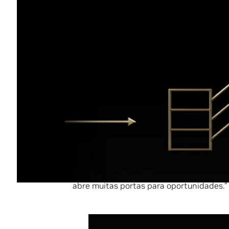
investimento eles oferecem.
Para processar esse tsunami de dados, 
para personalizar serviços para seus cli
nível.
As GPUs proporcionam um enga
A Pinterest, empresa de mídias sociais 
recomendação 100 vezes maiores adota
para seus mais de 400 milhões de usuári
“Normalmente, ficaríamos felizes com u
engenheiro de software da empresa em
abre muitas portas para oportunidades.”