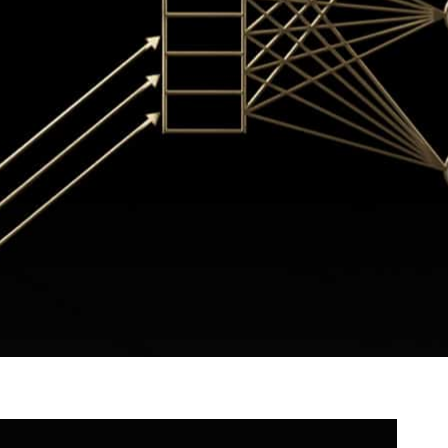
as empresas já estão adotando a
computação acelerada
entes. A Grace Hopper vai levar seus avanços ao próximo
jamento 16% maior
que compartilha imagens, mudou para modelos de
ndo GPUs NVIDIA. Isso aumentou o engajamento em 16%
os.
m aumento de 2%, e 16% é apenas um começo”, disse um
um blog recente
. “Observamos ganhos adicionais, ele