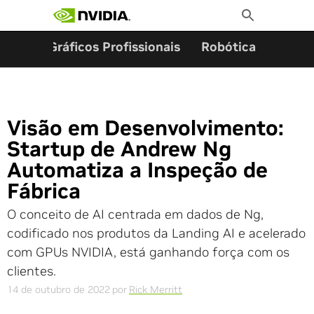
Pesquisar por:
Skip
Toggle
to
Search
content
ming
Gráficos Profissionais
Robótica
Start
Visão em Desenvolvimento:
Startup de Andrew Ng
Automatiza a Inspeção de
Fábrica
O conceito de AI centrada em dados de Ng,
codificado nos produtos da Landing AI e acelerado
com GPUs NVIDIA, está ganhando força com os
clientes.
14 de outubro de 2022
por
Rick Merritt