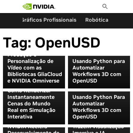
Pesquisar por:
Skip
Toggle
to
Search
content
ming
Gráficos Profissionais
Robótica
Start
Tag:
OpenUSD
Acelerando a
Produção e
Personalização de
Usando Python para
Vídeo com as
Automatizar
Bibliotecas GliaCloud
Workflows 3D com
e NVIDIA Omniverse
OpenUSD
Como Renderizar
Instantaneamente
Usando Python Para
Cenas do Mundo
Automatizar
Real em Simulação
Workflows 3D com
Interativa
OpenUSD
NVIDIA e Siemens
NVIDIA Acelera
Trazem Visualização
Desenvolvimento de
Imersiva e IA