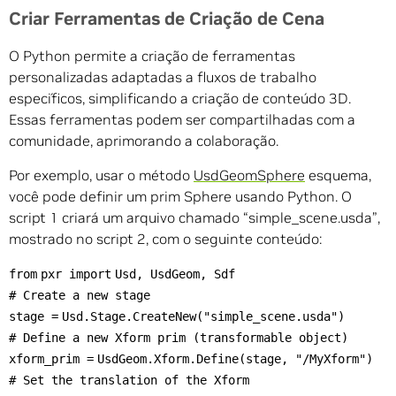
Criar Ferramentas de Criação de Cena
O Python permite a criação de ferramentas
personalizadas adaptadas a fluxos de trabalho
específicos, simplificando a criação de conteúdo 3D.
Essas ferramentas podem ser compartilhadas com a
comunidade, aprimorando a colaboração.
Por exemplo, usar o método
UsdGeomSphere
esquema,
você pode definir um prim Sphere usando Python. O
script 1 criará um arquivo chamado “simple_scene.usda”,
mostrado no script 2, com o seguinte conteúdo:
from
pxr
import
Usd, UsdGeom, Sdf
# Create a new stage
stage
=
Usd.Stage.CreateNew(
"simple_scene.usda"
)
# Define a new Xform prim (transformable object)
xform_prim
=
UsdGeom.Xform.Define(stage,
"/MyXform"
)
# Set the translation of the Xform