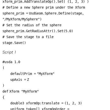
xform_prim.AddTranslateOp().
Set
( (
1
,
2
,
3
) )
# Define a new Sphere prim under the Xform
sphere_prim
=
UsdGeom.Sphere.Define(stage,
"/MyXform/MySphere"
)
# Set the radius of the sphere
sphere_prim.GetRadiusAttr().
Set
(
5.0
)
# Save the stage to a file
stage.Save()
Script 1
#usda 1.0
(
defaultPrim
=
"MyXform"
upAxis
=
Z
)
def
Xform
"MyXform"
{
double3 xformOp:translate
=
(
1
,
2
,
3
)
uniform token[] xformOpOrder
=