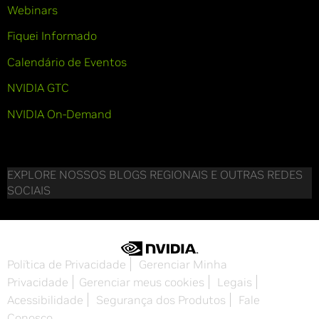
Webinars
Fiquei Informado
Calendário de Eventos
NVIDIA GTC
NVIDIA On-Demand
EXPLORE NOSSOS BLOGS REGIONAIS E OUTRAS REDES
SOCIAIS
Política de Privacidade
Gerenciar Minha
Privacidade
Gerenciar meus cookies
Legais
Acessibilidade
Segurança dos Produtos
Fale
Conosco