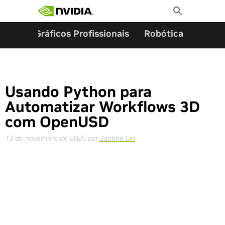
Pesquisar por:
Skip
Toggle
to
Search
content
ming
Gráficos Profissionais
Robótica
Start
Usando Python para
Automatizar Workflows 3D
com OpenUSD
13 de novembro de 2025
por
Justine Lin