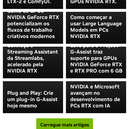
LTX-2 e ComfyUI.
GPUs NVIDIA RTX.
Como as GPUs
NVIDIA GeForce RTX
Como começar a
potencializam os
usar Large Language
fluxos de trabalho
Models em PCs
criativos modernos
NVIDIA RTX
Novo Modelo de IA
Conheça o
Leve para o Project
Streaming Assistant
G-Assist traz
da Streamlabs,
suporte para GPUs
acelerado pela
NVIDIA GeForce RTX
NVIDIA RTX
e RTX PRO com 6 GB
NVIDIA e Microsoft
Plug and Play: Crie
avançam no
um plug-in G-Assist
desenvolvimento de
hoje mesmo
PCs RTX com IA
Carregue mais artigos