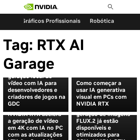
Pesquisar por:
Skip
Toggle
to
Search
content
ming
Gráficos Profissionais
Robótica
Start
Tag:
RTX AI
Garage
NVIDIA e ComfyUI
simplificam a
geração local de
vídeo com IA para
Como começar a
desenvolvedores e
usar IA generativa
criadores de jogos na
visual em PCs com
GDC
NVIDIA RTX
Os modelos de
NVIDIA RTX acelera
geração de imagens
a geração de vídeo
FLUX.2 já estão
em 4K com IA no PC
disponíveis e
com as atualizações
otimizados para