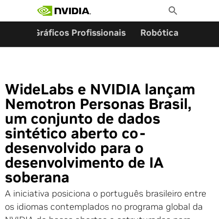
Pesquisar por:
Skip
Toggle
to
Search
content
ming
Gráficos Profissionais
Robótica
Start
WideLabs e NVIDIA lançam
Nemotron Personas Brasil,
um conjunto de dados
sintético aberto co-
desenvolvido para o
desenvolvimento de IA
soberana
A iniciativa posiciona o português brasileiro entre
os idiomas contemplados no programa global da