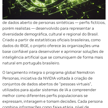
A WideLabs, em parceria com a NVIDIA, anuncia o
lançamento do Nemotron Personas Brasil, um conjunto
de dados aberto de personas sintéticas — perfis fictícios,
porém realistas — desenvolvido para representar a
diversidade demográfica, cultural e regional do Brasil.
Criado a partir de estatísticas oficiais brasileiras, como
dados do IBGE, o projeto oferece às organizações uma
base confiável para desenvolver e aprimorar soluções de
inteligência artificial que se comuniquem de forma mais
natural em português brasileiro.
O lançamento integra o programa global Nemotron
Personas, iniciativa da NVIDIA voltada à criação de
conjuntos de dados abertos de “pessoas virtuais”,
utilizados para ajudar sistemas de IA a compreender
melhor como diferentes perfis populacionais se
expressam, interagem e tomam decisões. Cada persona
combina informações como faixa etária, nível de